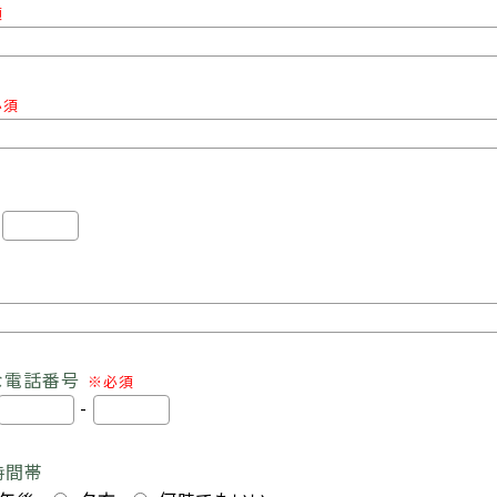
須
必須
-
な電話番号
※必須
-
時間帯