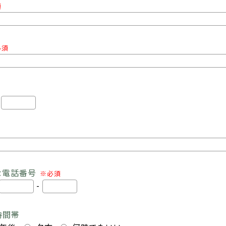
須
必須
-
な電話番号
※必須
-
時間帯