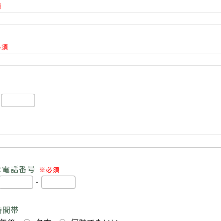
須
必須
-
な電話番号
※必須
-
時間帯