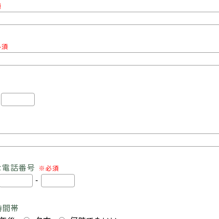
須
必須
-
な電話番号
※必須
-
時間帯