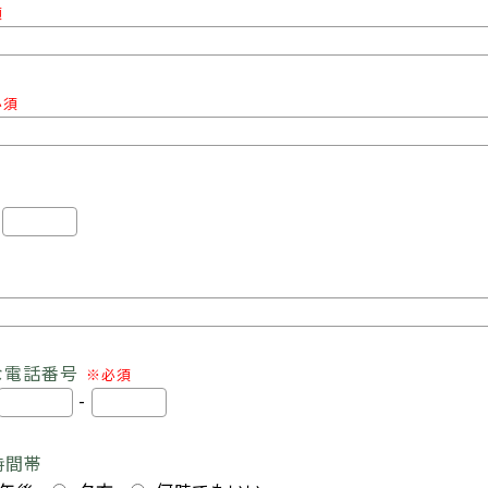
須
必須
-
な電話番号
※必須
-
時間帯