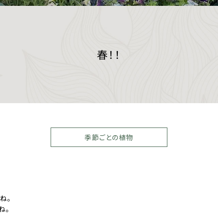
春！！
季節ごとの植物
ね。
ね。