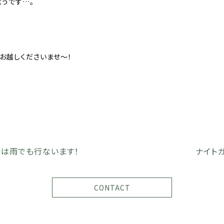
うです…。
お越しくださいませ〜！
会は雨でも行ないます！
ナイト
CONTACT